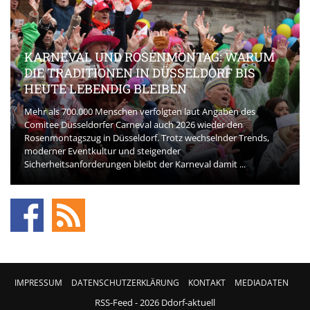
KARNEVAL UND ROSENMONTAG: WARUM
DIE TRADITIONEN IN DÜSSELDORF BIS
HEUTE LEBENDIG BLEIBEN
Mehr als 700.000 Menschen verfolgten laut Angaben des
Comitee Düsseldorfer Carneval auch 2026 wieder den
Rosenmontagszug in Düsseldorf. Trotz wechselnder Trends,
moderner Eventkultur und steigender
Sicherheitsanforderungen bleibt der Karneval damit ...
IMPRESSUM
DATENSCHUTZERKLÄRUNG
KONTAKT
MEDIADATEN
RSS-Feed
- 2026 Ddorf-aktuell