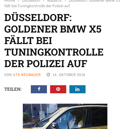
Home
›
Düsseldorf
›
Blaulicht
›
Düsseldorf: Goldener BMW X5
fällt bei Tuningkontrolle der Polizei auf
DÜSSELDORF:
GOLDENER BMW X5
FÄLLT BEI
TUNINGKONTROLLE
DER POLIZEI AUF
VON
UTE NEUBAUER
14. OKTOBER 2019
TEILEN: