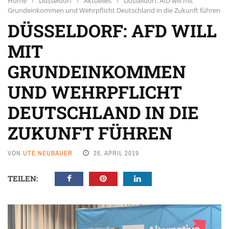
Home
›
Düsseldorf
›
Aktuelles
›
Düsseldorf: AfD will mit
Grundeinkommen und Wehrpflicht Deutschland in die Zukunft führen
DÜSSELDORF: AFD WILL
MIT
GRUNDEINKOMMEN
UND WEHRPFLICHT
DEUTSCHLAND IN DIE
ZUKUNFT FÜHREN
VON
UTE NEUBAUER
26. APRIL 2019
TEILEN: