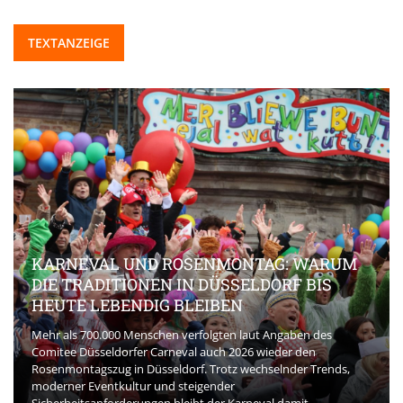
TEXTANZEIGE
KARNEVAL UND ROSENMONTAG: WARUM
DIE TRADITIONEN IN DÜSSELDORF BIS
HEUTE LEBENDIG BLEIBEN
Mehr als 700.000 Menschen verfolgten laut Angaben des
Comitee Düsseldorfer Carneval auch 2026 wieder den
Rosenmontagszug in Düsseldorf. Trotz wechselnder Trends,
moderner Eventkultur und steigender