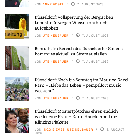
VON
ANNE VOGEL
7. AUGUST 2026
Düsseldorf: Vollsperrung der Bergischen
Landstraße wegen Wasserrohrbruch
aufgehoben
VON
UTE NEUBAUER
7. AUGUST 2026
Benrath: Im Bereich des Düsseldorfer Südens
kommt es aktuell zu Stromausfällen
VON
UTE NEUBAUER
7. AUGUST 2026
Düsseldorf: Noch bis Sonntag im Maurice-Ravel-
Park – „Liebe das Leben – pempelfort music
weekend“
VON
UTE NEUBAUER
7. AUGUST 2026
Düsseldorf: Mostertpöttches ehren endlich
wieder eine Frau – Karin Houck erhält die
Klinzing Plakette
VON
INGO SIEMES, UTE NEUBAUER
6. AUGUST
2026