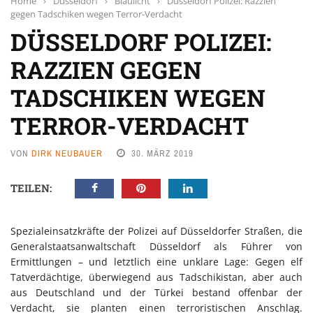
Home
›
Düsseldorf
›
Blaulicht
›
Düsseldorf Polizei: Razzien
gegen Tadschiken wegen Terror-Verdacht
DÜSSELDORF POLIZEI:
RAZZIEN GEGEN
TADSCHIKEN WEGEN
TERROR-VERDACHT
VON
DIRK NEUBAUER
30. MÄRZ 2019
TEILEN:
Spezialeinsatzkräfte der Polizei auf Düsseldorfer Straßen, die
Generalstaatsanwaltschaft Düsseldorf als Führer von
Ermittlungen – und letztlich eine unklare Lage: Gegen elf
Tatverdächtige, überwiegend aus Tadschikistan, aber auch
aus Deutschland und der Türkei bestand offenbar der
Verdacht, sie planten einen terroristischen Anschlag.