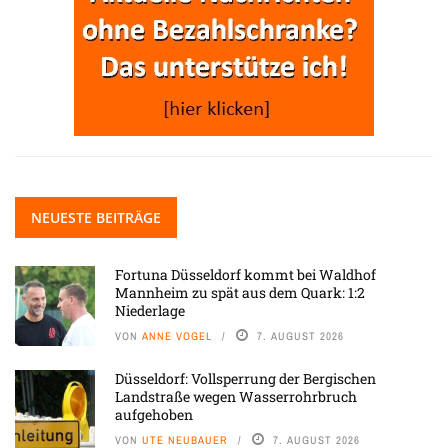
NEUESTE BEITRÄGE
Fortuna Düsseldorf kommt bei Waldhof
Mannheim zu spät aus dem Quark: 1:2
Niederlage
VON
ANNE VOGEL
7. AUGUST 2026
Düsseldorf: Vollsperrung der Bergischen
Landstraße wegen Wasserrohrbruch
aufgehoben
VON
UTE NEUBAUER
7. AUGUST 2026