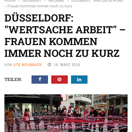
Home
›
Düsseldorf
›
Aktuelles
›
Düsseldorf: "Wertsache Arbeit"
– Frauen kommen immer noch zu kurz
DÜSSELDORF:
"WERTSACHE ARBEIT" –
FRAUEN KOMMEN
IMMER NOCH ZU KURZ
VON
UTE NEUBAUER
18. MÄRZ 2019
TEILEN: