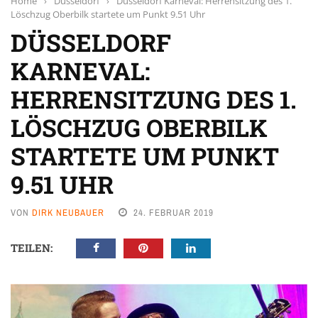
Home
›
Düsseldorf
›
Düsseldorf Karneval: Herrensitzung des 1.
Löschzug Oberbilk startete um Punkt 9.51 Uhr
DÜSSELDORF
KARNEVAL:
HERRENSITZUNG DES 1.
LÖSCHZUG OBERBILK
STARTETE UM PUNKT
9.51 UHR
VON
DIRK NEUBAUER
24. FEBRUAR 2019
TEILEN: