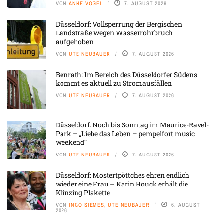
VON
ANNE VOGEL
7. AUGUST 2026
Düsseldorf: Vollsperrung der Bergischen
Landstraße wegen Wasserrohrbruch
aufgehoben
VON
UTE NEUBAUER
7. AUGUST 2026
Benrath: Im Bereich des Düsseldorfer Südens
kommt es aktuell zu Stromausfällen
VON
UTE NEUBAUER
7. AUGUST 2026
Düsseldorf: Noch bis Sonntag im Maurice-Ravel-
Park – „Liebe das Leben – pempelfort music
weekend“
VON
UTE NEUBAUER
7. AUGUST 2026
Düsseldorf: Mostertpöttches ehren endlich
wieder eine Frau – Karin Houck erhält die
Klinzing Plakette
VON
INGO SIEMES, UTE NEUBAUER
6. AUGUST
2026