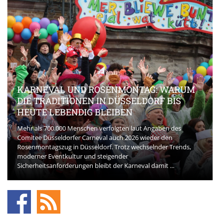
KARNEVAL UND ROSENMONTAG: WARUM
DIE TRADITIONEN IN DÜSSELDORF BIS
HEUTE LEBENDIG BLEIBEN
Mehr als 700.000 Menschen verfolgten laut Angaben des
Comitee Düsseldorfer Carneval auch 2026 wieder den
Rosenmontagszug in Düsseldorf. Trotz wechselnder Trends,
moderner Eventkultur und steigender
Sicherheitsanforderungen bleibt der Karneval damit ...