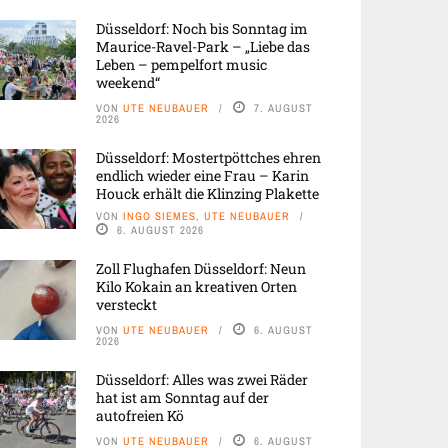
Düsseldorf: Noch bis Sonntag im
Maurice-Ravel-Park – „Liebe das
Leben – pempelfort music
weekend“
VON
UTE NEUBAUER
7. AUGUST
2026
Düsseldorf: Mostertpöttches ehren
endlich wieder eine Frau – Karin
Houck erhält die Klinzing Plakette
VON
INGO SIEMES, UTE NEUBAUER
6. AUGUST 2026
Zoll Flughafen Düsseldorf: Neun
Kilo Kokain an kreativen Orten
versteckt
VON
UTE NEUBAUER
6. AUGUST
2026
Düsseldorf: Alles was zwei Räder
hat ist am Sonntag auf der
autofreien Kö
VON
UTE NEUBAUER
6. AUGUST