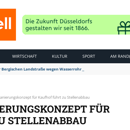
WIRTSCHAFT
KULTUR
SPORT
AM RAND(
der Bergischen Landstraße wegen Wasserrohrbruch aufgehoben
Sanierungskonzept für Kaufhof führt zu Stellenabbau
IERUNGSKONZEPT FÜR
U STELLENABBAU