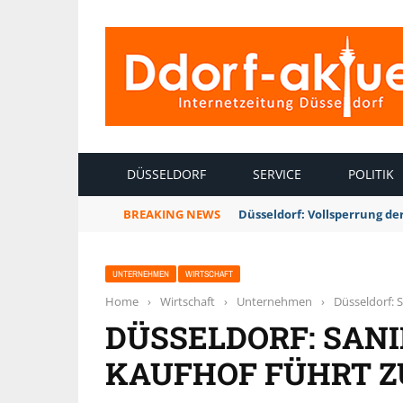
INTERNETZEITUNG DÜSSELDORF
DÜSSELDORF
SERVICE
POLITIK
BREAKING NEWS
Düsseldorf: Vollsperrung 
UNTERNEHMEN
WIRTSCHAFT
Home
›
Wirtschaft
›
Unternehmen
›
Düsseldorf: 
DÜSSELDORF: SAN
KAUFHOF FÜHRT Z