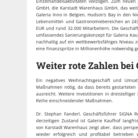
Einzelhandelsaktivitäten vollzogen. Zum neu
GmbH, die Karstadt Warenhaus GmbH, das weite
Galeria Inno in Belgien, Hudson‘s Bay in den 
Lebensmittel- und Gastronomiebereichen an 24
EUR und rund 32.000 Mitarbeitern. Die Geschä
umfassendes Sanierungskonzept für Galeria Kaufh
nachhaltig auf ein wettbewerbsfähiges Niveau z
eine Finanzspritze in Millionenhöhe notwendig 
Weiter rote Zahlen bei
Ein negatives Weihnachtsgeschäft und Umsa
Maßnahmen nötig, da dass bereits gestarteten
ausreicht. Weitere Investitionen in dreistellig
Reihe einschneidender Maßnahmen.
Dr. Stephan Fanderl, Geschäftsführer SIGNA 
derzeitigen Zustand ist Galerie Kaufhof langfri
von Karstadt Warenhaus zeigt aber, dass persp
wieder erfolgreich und profitabel betrieben