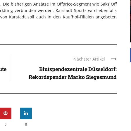
UNTERSTÜTZEN
 Die bisherigen Ansätze im Offprice-Segment wie Saks Off
arktung verbunden werden. Karstadt Sports wird ebenfalls
Die Inspiration des industriellen Chics sind die
von Karstadt soll auch in den Kaufhof-Filialen angeboten
Werkshallen des Industriezeitalters. Die Basis für
diesen Stil sind große Räume, schlicht gehalten
mit rustikalen Elementen und großen
Fensterflächen. Wie so vieles wurde ...
Nächster Artikel
ute
Blutspendezentrale Düsseldorf:
Rekordspender Marko Siegesmund
0
0