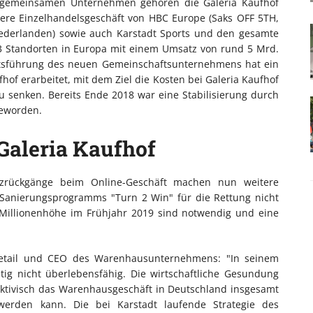
en gemeinsamen Unternehmen gehören die Galeria Kaufhof
re Einzelhandelsgeschäft von HBC Europe (Saks OFF 5TH,
Niederlanden) sowie auch Karstadt Sports und den gesamte
3 Standorten in Europa mit einem Umsatz von rund 5 Mrd.
ftsführung des neuen Gemeinschaftsunternehmens hat ein
of erarbeitet, mit dem Ziel die Kosten bei Galeria Kaufhof
u senken. Bereits Ende 2018 war eine Stabilisierung durch
geworden.
 Galeria Kaufhof
tzrückgänge beim Online-Geschäft machen nun weitere
 Sanierungsprogramms "Turn 2 Win" für die Rettung nicht
er Millionenhöhe im Frühjahr 2019 sind notwendig und eine
Retail und CEO des Warenhausunternehmens: "In seinem
stig nicht überlebensfähig. Die wirtschaftliche Gesundung
ektivisch das Warenhausgeschäft in Deutschland insgesamt
 werden kann. Die bei Karstadt laufende Strategie des