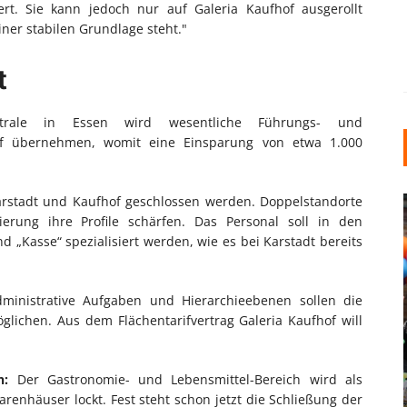
ert. Sie kann jedoch nur auf Galeria Kaufhof ausgerollt
er stabilen Grundlage steht."
t
trale in Essen wird wesentliche Führungs- und
hof übernehmen, womit eine Einsparung von etwa 1.000
Karstadt und Kaufhof geschlossen werden. Doppelstandorte
ierung ihre Profile schärfen. Das Personal soll in den
 „Kasse“ spezialisiert werden, wie es bei Karstadt bereits
dministrative Aufgaben und Hierarchieebenen sollen die
glichen. Aus dem Flächentarifvertrag Galeria Kaufhof will
INDUSTRIELLER CHIC: WIE
KUNSTSTOFFFENSTER DEN
LOFT-STIL IN IHREM
n:
Der Gastronomie- und Lebensmittel-Bereich wird als
EINFAMILIENHAUS
enhäuser lockt. Fest steht schon jetzt die Schließung der