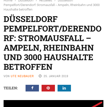
Home
›
Düsseldorf
›
Aktuelles
›
Düsseldorf
Pempelfort/Derendorf: Stromausfall – Ampeln, Rheinbahn und 3000
Haushalte betroffen
DÜSSELDORF
PEMPELFORT/DERENDO
RF: STROMAUSFALL –
AMPELN, RHEINBAHN
UND 3000 HAUSHALTE
BETROFFEN
VON
UTE NEUBAUER
25. JANUAR 2019
TEILEN: