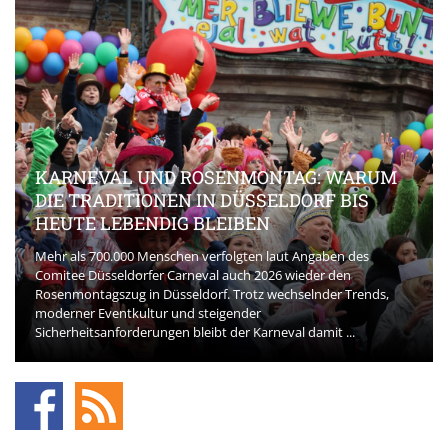
KARNEVAL UND ROSENMONTAG: WARUM
DIE TRADITIONEN IN DÜSSELDORF BIS
HEUTE LEBENDIG BLEIBEN
Mehr als 700.000 Menschen verfolgten laut Angaben des
Comitee Düsseldorfer Carneval auch 2026 wieder den
Rosenmontagszug in Düsseldorf. Trotz wechselnder Trends,
moderner Eventkultur und steigender
Sicherheitsanforderungen bleibt der Karneval damit ...