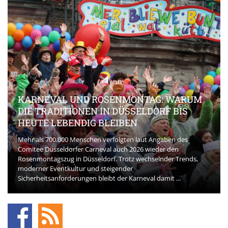
KARNEVAL UND ROSENMONTAG: WARUM
DIE TRADITIONEN IN DÜSSELDORF BIS
HEUTE LEBENDIG BLEIBEN
Mehr als 700.000 Menschen verfolgten laut Angaben des
Comitee Düsseldorfer Carneval auch 2026 wieder den
Rosenmontagszug in Düsseldorf. Trotz wechselnder Trends,
moderner Eventkultur und steigender
Sicherheitsanforderungen bleibt der Karneval damit ...