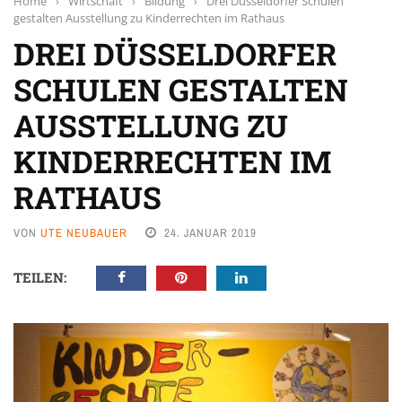
Home
›
Wirtschaft
›
Bildung
›
Drei Düsseldorfer Schulen
gestalten Ausstellung zu Kinderrechten im Rathaus
DREI DÜSSELDORFER
SCHULEN GESTALTEN
AUSSTELLUNG ZU
KINDERRECHTEN IM
RATHAUS
VON
UTE NEUBAUER
24. JANUAR 2019
TEILEN: