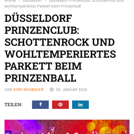
Home
›
Düsseldorf
›
Düsseldorf Prinzenclub: Schottenrock und
wohltemperiertes Parkett beim Prinzenball
DÜSSELDORF
PRINZENCLUB:
SCHOTTENROCK UND
WOHLTEMPERIERTES
PARKETT BEIM
PRINZENBALL
VON
DIRK NEUBAUER
20. JANUAR 2019
TEILEN: