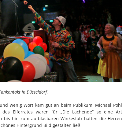
ankontakt in Düsseldorf.
z und wenig Wort kam gut an beim Publikum. Michael Pohl
 des Elferrates waren für „Die Lachende“ so eine Art
in bis hin zum aufblasbaren Winkestab hatten die Herren
schönes Hintergrund-Bild gestalten ließ.