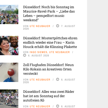
Düsseldorf: Noch bis Sonntag im
Maurice-Ravel-Park – „Liebe das
Leben – pempelfort music
weekend“
VON
UTE NEUBAUER
7. AUGUST
2026
Düsseldorf: Mostertpöttches ehren
endlich wieder eine Frau – Karin
Houck erhält die Klinzing Plakette
VON
INGO SIEMES, UTE NEUBAUER
6. AUGUST 2026
Zoll Flughafen Düsseldorf: Neun
Kilo Kokain an kreativen Orten
versteckt
VON
UTE NEUBAUER
6. AUGUST
2026
Düsseldorf: Alles was zwei Räder
hat ist am Sonntag auf der
autofreien Kö
VON
UTE NEUBAUER
6. AUGUST