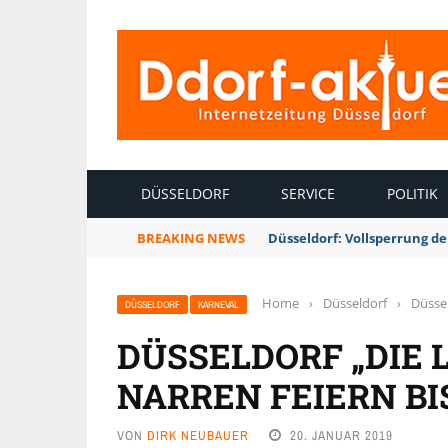
INTERNETZEITUNG DÜSSELDORF
DÜSSELDORF
SERVICE
POLITIK
BREAKING NEWS
Düsseldorf: Vollsperrung 
Home
›
Düsseldorf
›
Düssel
DÜSSELDORF
KARNEVAL
DÜSSELDORF „DIE 
NARREN FEIERN BI
VON
DIRK NEUBAUER
20. JANUAR 2019