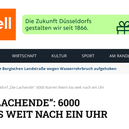
WIRTSCHAFT
KULTUR
SPORT
AM RAND(
der Bergischen Landstraße wegen Wasserrohrbruch aufgehoben
dorf „Die Lachende“: 6000 Narren feiern bis weit nach ein Uhr
LACHENDE“: 6000
S WEIT NACH EIN UHR