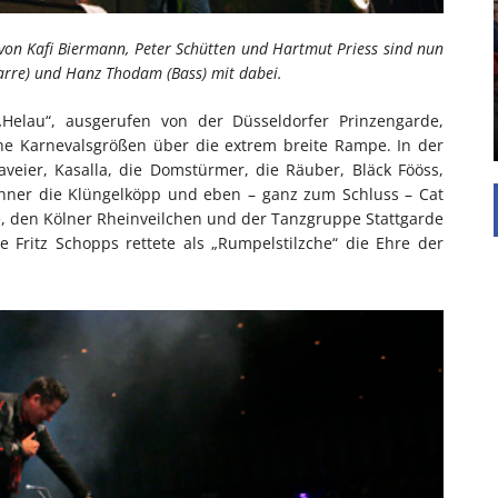
UNTERSTÜTZEN
Die Inspiration des industriellen Chics sind die
 von Kafi Biermann, Peter Schütten und Hartmut Priess sind nun
Werkshallen des Industriezeitalters. Die Basis für
arre) und Hanz Thodam (Bass) mit dabei.
diesen Stil sind große Räume, schlicht gehalten
mit rustikalen Elementen und großen
elau“, ausgerufen von der Düsseldorfer Prinzengarde,
Fensterflächen. Wie so vieles wurde ...
he Karnevalsgrößen über die extrem breite Rampe. In der
veier, Kasalla, die Domstürmer, die Räuber, Bläck Fööss,
öhner die Klüngelköpp und eben – ganz zum Schluss – Cat
tte, den Kölner Rheinveilchen und der Tanzgruppe Stattgarde
e Fritz Schopps rettete als „Rumpelstilzche“ die Ehre der