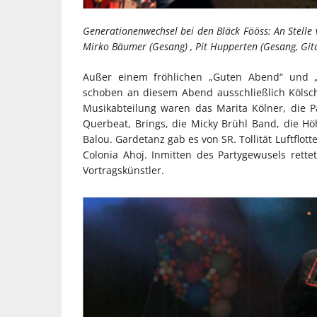
Generationenwechsel bei den Bläck Fööss: An Stelle
Mirko Bäumer (Gesang) , Pit Hupperten (Gesang, Git
Außer einem fröhlichen „Guten Abend“ und „H
schoben an diesem Abend ausschließlich Kölsc
Musikabteilung waren das Marita Kölner, die Pa
Querbeat, Brings, die Micky Brühl Band, die H
Balou. Gardetanz gab es von SR. Tollität Luftflo
Colonia Ahoj. Inmitten des Partygewusels rettet
Vortragskünstler.