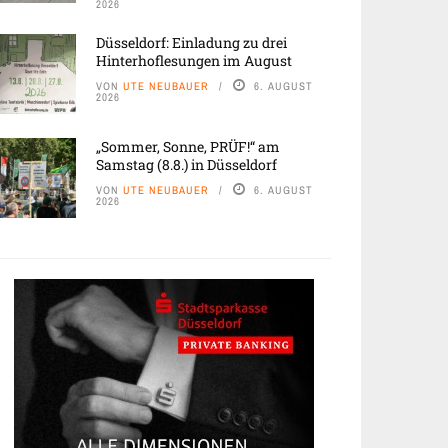
2026
Düsseldorf: Einladung zu drei
Hinterhoflesungen im August
VON
UTE NEUBAUER
6. AUGUST
2026
„Sommer, Sonne, PRÜF!“ am
Samstag (8.8.) in Düsseldorf
VON
UTE NEUBAUER
6. AUGUST
2026