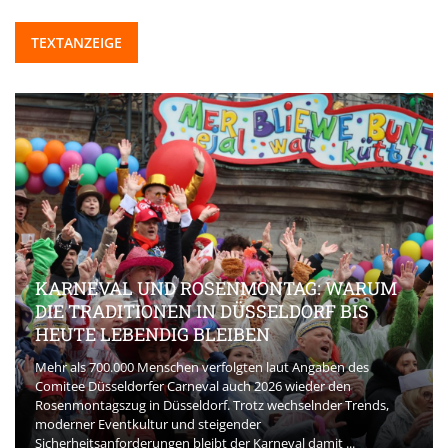
TEXTANZEIGE
KARNEVAL UND ROSENMONTAG: WARUM
DIE TRADITIONEN IN DÜSSELDORF BIS
HEUTE LEBENDIG BLEIBEN
Mehr als 700.000 Menschen verfolgten laut Angaben des
Comitee Düsseldorfer Carneval auch 2026 wieder den
Rosenmontagszug in Düsseldorf. Trotz wechselnder Trends,
moderner Eventkultur und steigender
Sicherheitsanforderungen bleibt der Karneval damit ...