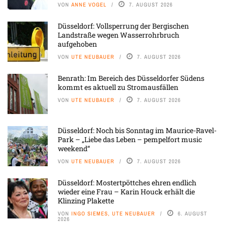
VON
ANNE VOGEL
7. AUGUST 2026
Düsseldorf: Vollsperrung der Bergischen
Landstraße wegen Wasserrohrbruch
aufgehoben
VON
UTE NEUBAUER
7. AUGUST 2026
Benrath: Im Bereich des Düsseldorfer Südens
kommt es aktuell zu Stromausfällen
VON
UTE NEUBAUER
7. AUGUST 2026
Düsseldorf: Noch bis Sonntag im Maurice-Ravel-
Park – „Liebe das Leben – pempelfort music
weekend“
VON
UTE NEUBAUER
7. AUGUST 2026
Düsseldorf: Mostertpöttches ehren endlich
wieder eine Frau – Karin Houck erhält die
Klinzing Plakette
VON
INGO SIEMES, UTE NEUBAUER
6. AUGUST
2026