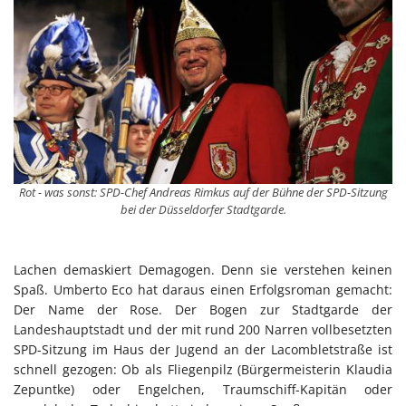
Rot - was sonst: SPD-Chef Andreas Rimkus auf der Bühne der SPD-Sitzung
bei der Düsseldorfer Stadtgarde.
Lachen demaskiert Demagogen. Denn sie verstehen keinen
Spaß. Umberto Eco hat daraus einen Erfolgsroman gemacht:
Der Name der Rose. Der Bogen zur Stadtgarde der
Landeshauptstadt und der mit rund 200 Narren vollbesetzten
SPD-Sitzung im Haus der Jugend an der Lacombletstraße ist
schnell gezogen: Ob als Fliegenpilz (Bürgermeisterin Klaudia
Zepuntke) oder Engelchen, Traumschiff-Kapitän oder