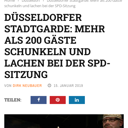
Home
›
Düsseldorf
›
Düsseldorfer Stadtgarde: Mehr als 200 Gäste
schunkeln und lachen bei der SPD-Sitzung
DÜSSELDORFER
STADTGARDE: MEHR
ALS 200 GÄSTE
SCHUNKELN UND
LACHEN BEI DER SPD-
SITZUNG
VON
DIRK NEUBAUER
15. JANUAR 2019
TEILEN: