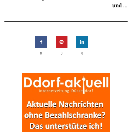
und ...
0
0
0