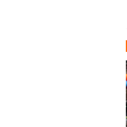
INDUSTRIELLER CHIC: WIE
KUNSTSTOFFFENSTER DEN
LOFT-STIL IN IHREM
EINFAMILIENHAUS