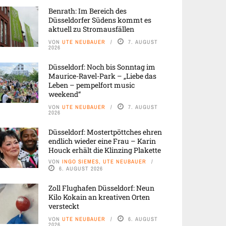
Benrath: Im Bereich des
Düsseldorfer Südens kommt es
aktuell zu Stromausfällen
VON
UTE NEUBAUER
7. AUGUST
2026
Düsseldorf: Noch bis Sonntag im
Maurice-Ravel-Park – „Liebe das
Leben – pempelfort music
weekend“
VON
UTE NEUBAUER
7. AUGUST
2026
Düsseldorf: Mostertpöttches ehren
endlich wieder eine Frau – Karin
Houck erhält die Klinzing Plakette
VON
INGO SIEMES, UTE NEUBAUER
6. AUGUST 2026
Zoll Flughafen Düsseldorf: Neun
Kilo Kokain an kreativen Orten
versteckt
VON
UTE NEUBAUER
6. AUGUST
2026