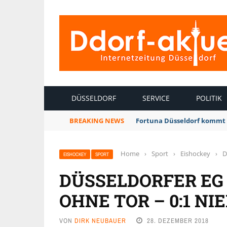
INTERNETZEITUNG DÜSSELDORF
DÜSSELDORF
SERVICE
POLITIK
BREAKING NEWS
Fortuna Düsseldorf kommt 
Home
›
Sport
›
Eishockey
›
D
EISHOCKEY
SPORT
DÜSSELDORFER EG 
OHNE TOR – 0:1 NI
VON
DIRK NEUBAUER
28. DEZEMBER 2018