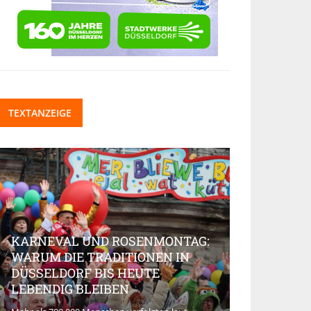
TEXTANZEIGE
KARNEVAL UND ROSENMONTAG:
WARUM DIE TRADITIONEN IN
DÜSSELDORF BIS HEUTE
BEAUTY-IN
LEBENDIG BLEIBEN
MARKT AK