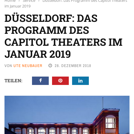
Home
›
Service
›
Düsseldorf: Das Programm des Capitol Theaters
im Januar 2019
DÜSSELDORF: DAS
PROGRAMM DES
CAPITOL THEATERS IM
JANUAR 2019
VON
UTE NEUBAUER
28. DEZEMBER 2018
TEILEN: