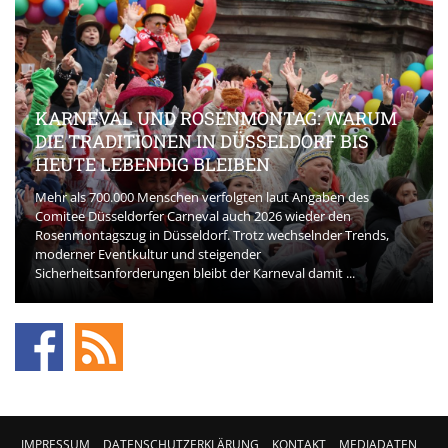
KARNEVAL UND ROSENMONTAG: WARUM
DIE TRADITIONEN IN DÜSSELDORF BIS
HEUTE LEBENDIG BLEIBEN
Mehr als 700.000 Menschen verfolgten laut Angaben des
Comitee Düsseldorfer Carneval auch 2026 wieder den
Rosenmontagszug in Düsseldorf. Trotz wechselnder Trends,
moderner Eventkultur und steigender
Sicherheitsanforderungen bleibt der Karneval damit ...
IMPRESSUM
DATENSCHUTZERKLÄRUNG
KONTAKT
MEDIADATEN