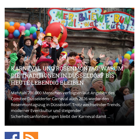
KARNEVAL UND ROSENMONTAG: WARUM
DIE TRADITIONEN IN DÜSSELDORF BIS
HEUTE LEBENDIG BLEIBEN
Mehr als 700.000 Menschen verfolgten laut Angaben des
Comitee Düsseldorfer Carneval auch 2026 wieder den
Rosenmontagszug in Düsseldorf. Trotz wechselnder Trends,
moderner Eventkultur und steigender
Sicherheitsanforderungen bleibt der Karneval damit ...