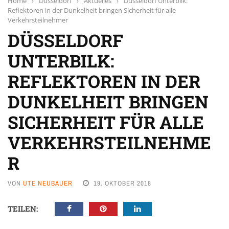
Home
›
Düsseldorf
›
Aktuelles
›
Düsseldorf Unterbilk:
Reflektoren in der Dunkelheit bringen Sicherheit für alle
Verkehrsteilnehmer
DÜSSELDORF
UNTERBILK:
REFLEKTOREN IN DER
DUNKELHEIT BRINGEN
SICHERHEIT FÜR ALLE
VERKEHRSTEILNEHME
R
VON
UTE NEUBAUER
19. OKTOBER 2018
TEILEN: