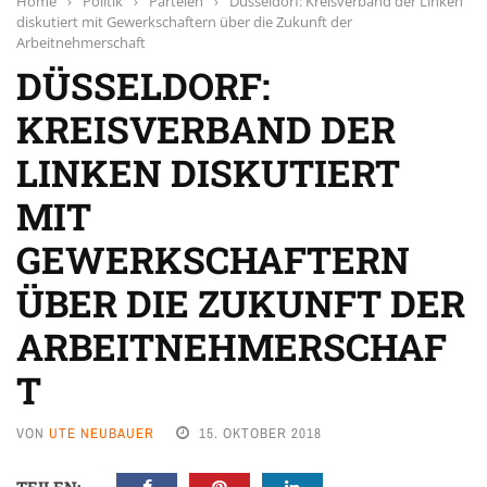
Home
›
Politik
›
Parteien
›
Düsseldorf: Kreisverband der Linken
diskutiert mit Gewerkschaftern über die Zukunft der
Arbeitnehmerschaft
DÜSSELDORF:
KREISVERBAND DER
LINKEN DISKUTIERT
MIT
GEWERKSCHAFTERN
ÜBER DIE ZUKUNFT DER
ARBEITNEHMERSCHAF
T
VON
UTE NEUBAUER
15. OKTOBER 2018