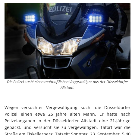
Die Polizei sucht einen mutmaßlichen Vergewaltiger aus der Düsseldorfer
Altstadt.
Wegen versuchter Vergewaltigung sucht die Düsseldorfer
Polizei einen etwa 25 Jahre alten Mann. Er hatte nach
Polizeiangaben in der Düsseldorfer Altstadt eine 21-Jährige
gepackt, und versucht sie zu vergewaltigen. Tatort war die
Straße am Eiskellerberg, Tatzeit: Sonntag, 23. September, 5.40