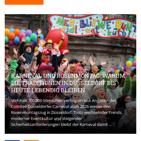
KARNEVAL UND ROSENMONTAG: WARUM
DIE TRADITIONEN IN DÜSSELDORF BIS
HEUTE LEBENDIG BLEIBEN
Mehr als 700.000 Menschen verfolgten laut Angaben des
Comitee Düsseldorfer Carneval auch 2026 wieder den
Rosenmontagszug in Düsseldorf. Trotz wechselnder Trends,
moderner Eventkultur und steigender
Sicherheitsanforderungen bleibt der Karneval damit ...