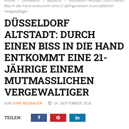
Home
›
Düsseldorf
›
Blaulicht
›
Düsseldorf Altstadt: Durch einen
Biss in die Hand entkommt eine 21-Jährige einem mutmaßlichen
Vergewaltiger
DÜSSELDORF
ALTSTADT: DURCH
EINEN BISS IN DIE HAND
ENTKOMMT EINE 21-
JÄHRIGE EINEM
MUTMASSLICHEN V
ERGEWALTIGER
VON
DIRK NEUBAUER
24. SEPTEMBER 2018
TEILEN: