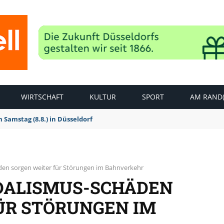
WIRTSCHAFT
KULTUR
SPORT
AM RAND(
Samstag (8.8.) in Düsseldorf
den sorgen weiter für Störungen im Bahnverkehr
DALISMUS-SCHÄDEN
ÜR STÖRUNGEN IM