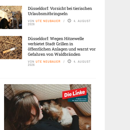
Düsseldorf: Vorsicht bei tierischen
Urlaubsmitbringseln
VON
UTE NEUBAUER
4. AUGUST
2026
Düsseldorf: Wegen Hitzewelle
verbietet Stadt Grillen in
öffentlichen Anlagen und warnt vor
Gefahren von Waldbränden
VON
UTE NEUBAUER
4. AUGUST
2026