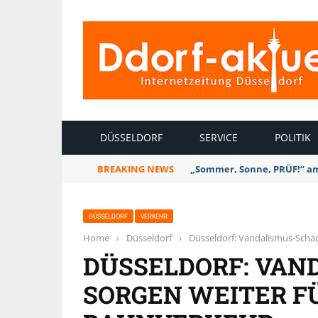
INTERNETZEITUNG DÜSSELDORF
DÜSSELDORF
SERVICE
POLITIK
BREAKING NEWS
„Sommer, Sonne, PRÜF!“ am 
DÜSSELDORF
VERKEHR
Home
›
Düsseldorf
›
Düsseldorf: Vandalismus-Schä
DÜSSELDORF: VAN
SORGEN WEITER F