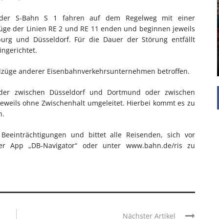
UNTERSTÜTZEN
 der S-Bahn S 1 fahren auf dem Regelweg mit einer
Die Inspiration des industriellen Chics sind die
üge der Linien RE 2 und RE 11 enden und beginnen jeweils
Werkshallen des Industriezeitalters. Die Basis für
urg und Düsseldorf. Für die Dauer der Störung entfällt
diesen Stil sind große Räume, schlicht gehalten
ingerichtet.
mit rustikalen Elementen und großen
Fensterflächen. Wie so vieles wurde ...
lzüge anderer Eisenbahnverkehrsunternehmen betroffen.
der zwischen Düsseldorf und Dortmund oder zwischen
eweils ohne Zwischenhalt umgeleitet. Hierbei kommt es zu
n.
Beeinträchtigungen und bittet alle Reisenden, sich vor
 der App „DB-Navigator“ oder unter www.bahn.de/ris zu
Nächster Artikel