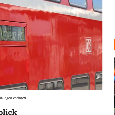
INDUSTRIELLER CHIC: WIE
ätungen rechnen
KUNSTSTOFFFENSTER DEN
LOFT-STIL IN IHREM
blick
EINFAMILIENHAUS