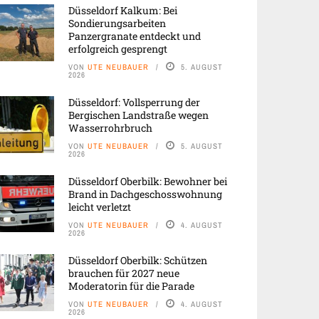
Düsseldorf Kalkum: Bei
Sondierungsarbeiten
Panzergranate entdeckt und
erfolgreich gesprengt
VON
UTE NEUBAUER
5. AUGUST
2026
Düsseldorf: Vollsperrung der
Bergischen Landstraße wegen
Wasserrohrbruch
VON
UTE NEUBAUER
5. AUGUST
2026
Düsseldorf Oberbilk: Bewohner bei
Brand in Dachgeschosswohnung
leicht verletzt
VON
UTE NEUBAUER
4. AUGUST
2026
Düsseldorf Oberbilk: Schützen
brauchen für 2027 neue
Moderatorin für die Parade
VON
UTE NEUBAUER
4. AUGUST
2026