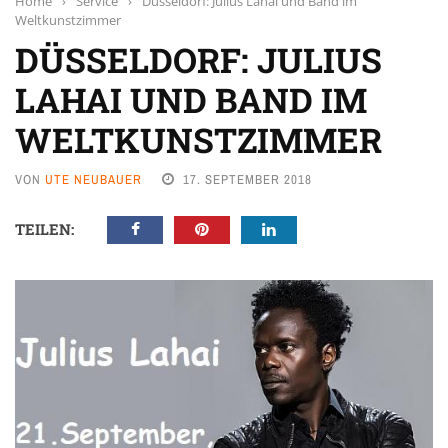
Home
›
Service
›
Düsseldorf: Julius Lahai und Band im
Weltkunstzimmer
DÜSSELDORF: JULIUS
LAHAI UND BAND IM
WELTKUNSTZIMMER
VON
UTE NEUBAUER
17. SEPTEMBER 2018
TEILEN: