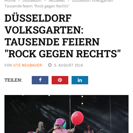
Home
›
Düsseldorf
›
Aktuelles
›
Düsseldorf Volksgarten:
Tausende feiern "Rock gegen Rechts"
DÜSSELDORF
VOLKSGARTEN:
TAUSENDE FEIERN
"ROCK GEGEN RECHTS"
VON
UTE NEUBAUER
5. AUGUST 2018
TEILEN: