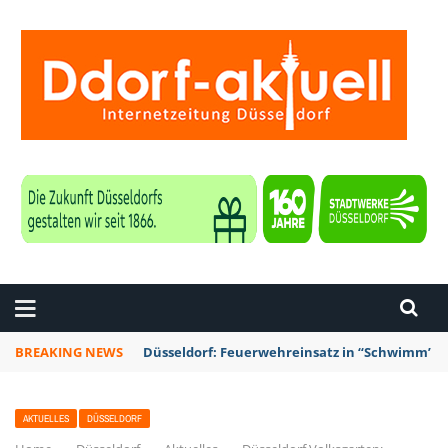
ZEITUNG DÜSSELDORF
BREAKING NEWS
Düsseldorf: Punk-Bahn-Fahrt mit Dosenbier u
AKTUELLES
DÜSSELDORF