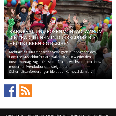
KARNEVAL UND ROSENMONTAG: WARUM
DIE TRADITIONEN IN DÜSSELDORF BIS
HEUTE LEBENDIG BLEIBEN
Mehr als 700.000 Menschen verfolgten laut Angaben des
Comitee Düsseldorfer Carneval auch 2026 wieder den
Rosenmontagszug in Düsseldorf. Trotz wechselnder Trends,
moderner Eventkultur und steigender
Sicherheitsanforderungen bleibt der Karneval damit ...
IMPRESSUM
DATENSCHUTZERKLÄRUNG
KONTAKT
MEDIADATEN