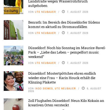
Landstraße wegen Wasserrohrbruch
aufgehoben
VON
UTE NEUBAUER
7. AUGUST 2026
Benrath: Im Bereich des Düsseldorfer Südens
kommt es aktuell zu Stromausfällen
VON
UTE NEUBAUER
7. AUGUST 2026
Düsseldorf: Noch bis Sonntag im Maurice-Ravel-
Park – „Liebe das Leben – pempelfort music
weekend“
VON
UTE NEUBAUER
7. AUGUST 2026
Düsseldorf: Mostertpöttches ehren endlich
wieder eine Frau – Karin Houck erhält die
Klinzing Plakette
VON
INGO SIEMES, UTE NEUBAUER
6. AUGUST
2026
Zoll Flughafen Düsseldorf: Neun Kilo Kokain an
kreativen Orten versteckt