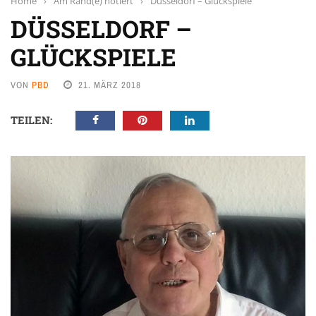
Home
›
Am Rand(e) notiert
›
Düsseldorf – Glückspiele
DÜSSELDORF –
GLÜCKSPIELE
VON
PBD
21. MÄRZ 2018
TEILEN: