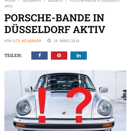
Home
›
Düsseldorf
›
Blaulicht
›
Porsche-Bande in Düsseldorf
aktiv
PORSCHE-BANDE IN
DÜSSELDORF AKTIV
VON
UTE NEUBAUER
19. MÄRZ 2018
TEILEN: