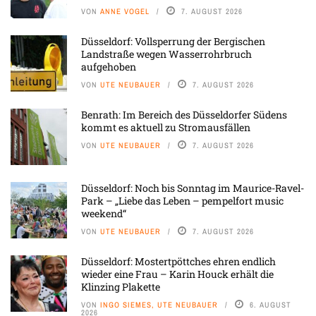
VON
ANNE VOGEL
7. AUGUST 2026
Düsseldorf: Vollsperrung der Bergischen
Landstraße wegen Wasserrohrbruch
aufgehoben
VON
UTE NEUBAUER
7. AUGUST 2026
Benrath: Im Bereich des Düsseldorfer Südens
kommt es aktuell zu Stromausfällen
VON
UTE NEUBAUER
7. AUGUST 2026
Düsseldorf: Noch bis Sonntag im Maurice-Ravel-
Park – „Liebe das Leben – pempelfort music
weekend“
VON
UTE NEUBAUER
7. AUGUST 2026
Düsseldorf: Mostertpöttches ehren endlich
wieder eine Frau – Karin Houck erhält die
Klinzing Plakette
VON
INGO SIEMES, UTE NEUBAUER
6. AUGUST
2026