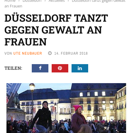
Home
›
Düsseldorf
›
Aktuelles
›
Düsseldorf tanzt gegen Gewalt
an Frauen
DÜSSELDORF TANZT
GEGEN GEWALT AN
FRAUEN
VON
UTE NEUBAUER
14. FEBRUAR 2018
TEILEN: