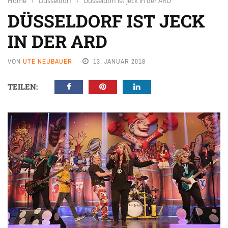
Home
›
Düsseldorf
›
Düsseldorf ist jeck in der ARD
DÜSSELDORF IST JECK
IN DER ARD
VON
UTE NEUBAUER
13. JANUAR 2018
TEILEN: