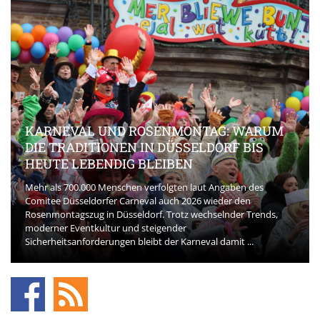
KARNEVAL UND ROSENMONTAG: WARUM
DIE TRADITIONEN IN DÜSSELDORF BIS
HEUTE LEBENDIG BLEIBEN
Mehr als 700.000 Menschen verfolgten laut Angaben des
Comitee Düsseldorfer Carneval auch 2026 wieder den
Rosenmontagszug in Düsseldorf. Trotz wechselnder Trends,
moderner Eventkultur und steigender
Sicherheitsanforderungen bleibt der Karneval damit ...