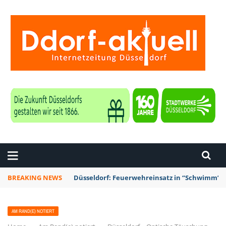
ZEITUNG DÜSSELDORF
BREAKING NEWS
Düsseldorf: Feuerwehreinsatz in “Schwimm’ in
AM RAND(E) NOTIERT