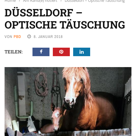
Home
›
Am Rand(e) notiert
›
Düsseldorf – Optische Täuschung
DÜSSELDORF –
OPTISCHE TÄUSCHUNG
VON
PBD
8. JANUAR 2018
TEILEN: