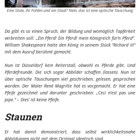
Eine Stute, ihr Fohlen und ein Staal? Nein, das ist eine optische Täuschung
Da gibt es so einen Spruch, der Bildung und womöglich Tapferkeit
verbreiten soll: „Ein Pferd! Ein Pferd! mein Königreich für’n Pferd“.
William Shakespeare hatte den König in seinem Stück "Richard III"
mit dem Ausruf berühmt gemacht.
Nun ist Düsseldorf kein Reiterstall, obwohl es Pferde gibt. Und
Pferdefreunde. Die sich sogar Abbilder schaffen (lassen). Nun ist
über optische Täuschungen viel geschrieben, gelesen, gesprochen
worden. Der Maler René Magritte hat es vorgemacht. Er hat eine
Pfeife gezeichnet und darunter geschrieben: „Ceci n’est pas une
pipe." – Dies‘ ist keine Pfeife.
Staunen
Er hat damit demonstriert, dass selbst wirklichkeitsnahe
Abbildungen nicht mit dem Original identisch sind.