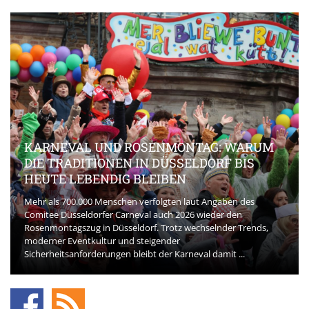
KARNEVAL UND ROSENMONTAG: WARUM
DIE TRADITIONEN IN DÜSSELDORF BIS
HEUTE LEBENDIG BLEIBEN
Mehr als 700.000 Menschen verfolgten laut Angaben des
Comitee Düsseldorfer Carneval auch 2026 wieder den
Rosenmontagszug in Düsseldorf. Trotz wechselnder Trends,
moderner Eventkultur und steigender
Sicherheitsanforderungen bleibt der Karneval damit ...