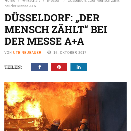
Home
›
Wirtschaft
›
Messen
›
Düsseldorf: „Der Mensch zählt“
bei der Messe A+A
DÜSSELDORF: „DER
MENSCH ZÄHLT“ BEI
DER MESSE A+A
VON
UTE NEUBAUER
16. OKTOBER 2017
TEILEN: