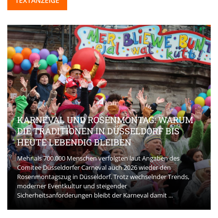
TEXTANZEIGE
KARNEVAL UND ROSENMONTAG: WARUM
DIE TRADITIONEN IN DÜSSELDORF BIS
HEUTE LEBENDIG BLEIBEN
Mehr als 700.000 Menschen verfolgten laut Angaben des
Comitee Düsseldorfer Carneval auch 2026 wieder den
Rosenmontagszug in Düsseldorf. Trotz wechselnder Trends,
moderner Eventkultur und steigender
Sicherheitsanforderungen bleibt der Karneval damit ...