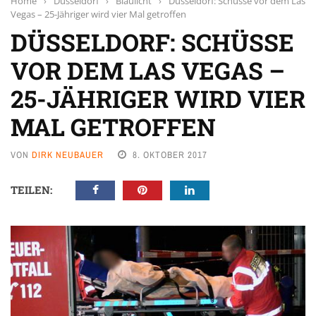
Home
›
Düsseldorf
›
Blaulicht
›
Düsseldorf: Schüsse vor dem Las
Vegas – 25-Jähriger wird vier Mal getroffen
DÜSSELDORF: SCHÜSSE
VOR DEM LAS VEGAS –
25-JÄHRIGER WIRD VIER
MAL GETROFFEN
VON
DIRK NEUBAUER
8. OKTOBER 2017
TEILEN: