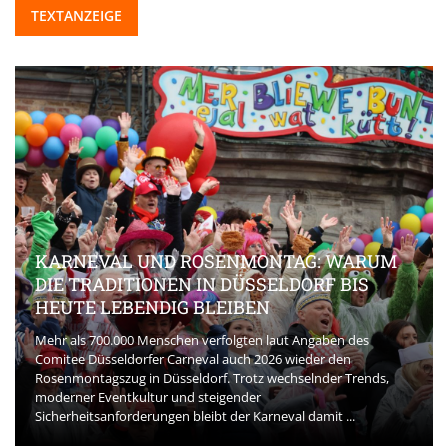
TEXTANZEIGE
KARNEVAL UND ROSENMONTAG: WARUM
DIE TRADITIONEN IN DÜSSELDORF BIS
HEUTE LEBENDIG BLEIBEN
Mehr als 700.000 Menschen verfolgten laut Angaben des
Comitee Düsseldorfer Carneval auch 2026 wieder den
Rosenmontagszug in Düsseldorf. Trotz wechselnder Trends,
moderner Eventkultur und steigender
Sicherheitsanforderungen bleibt der Karneval damit ...