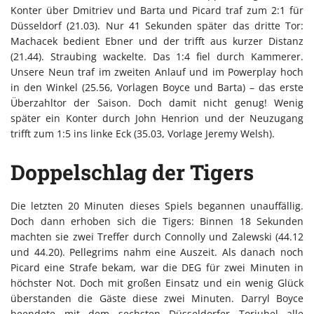
Konter über Dmitriev und Barta und Picard traf zum 2:1 für
Düsseldorf (21.03). Nur 41 Sekunden später das dritte Tor:
Machacek bedient Ebner und der trifft aus kurzer Distanz
(21.44). Straubing wackelte. Das 1:4 fiel durch Kammerer.
Unsere Neun traf im zweiten Anlauf und im Powerplay hoch
in den Winkel (25.56, Vorlagen Boyce und Barta) – das erste
Überzahltor der Saison. Doch damit nicht genug! Wenig
später ein Konter durch John Henrion und der Neuzugang
trifft zum 1:5 ins linke Eck (35.03, Vorlage Jeremy Welsh).
Doppelschlag der Tigers
Die letzten 20 Minuten dieses Spiels begannen unauffällig.
Doch dann erhoben sich die Tigers: Binnen 18 Sekunden
machten sie zwei Treffer durch Connolly und Zalewski (44.12
und 44.20). Pellegrims nahm eine Auszeit. Als danach noch
Picard eine Strafe bekam, war die DEG für zwei Minuten in
höchster Not. Doch mit großen Einsatz und ein wenig Glück
überstanden die Gäste diese zwei Minuten. Darryl Boyce
beendete mit dem sechsten Düsseldorfer Torjubel alle