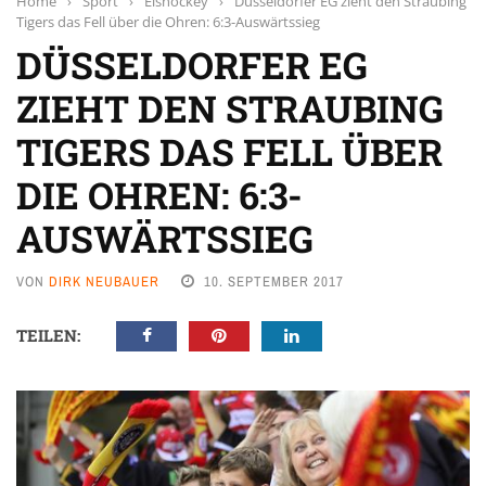
Home
›
Sport
›
Eishockey
›
Düsseldorfer EG zieht den Straubing
Tigers das Fell über die Ohren: 6:3-Auswärtssieg
DÜSSELDORFER EG
ZIEHT DEN STRAUBING
TIGERS DAS FELL ÜBER
DIE OHREN: 6:3-
AUSWÄRTSSIEG
VON
DIRK NEUBAUER
10. SEPTEMBER 2017
TEILEN: