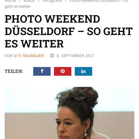
Home
›
Kultur
›
Fotografie
›
Photo Weekend Düsseldorf – so
geht es weiter
PHOTO WEEKEND
DÜSSELDORF – SO GEHT
ES WEITER
VON
UTE NEUBAUER
8. SEPTEMBER 2017
TEILEN: