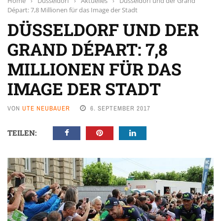
Home
›
Düsseldorf
›
Aktuelles
›
Düsseldorf und der Grand
Départ: 7,8 Millionen für das Image der Stadt
DÜSSELDORF UND DER
GRAND DÉPART: 7,8
MILLIONEN FÜR DAS
IMAGE DER STADT
VON
UTE NEUBAUER
6. SEPTEMBER 2017
TEILEN: