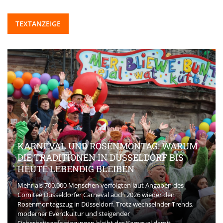
TEXTANZEIGE
KARNEVAL UND ROSENMONTAG: WARUM
DIE TRADITIONEN IN DÜSSELDORF BIS
HEUTE LEBENDIG BLEIBEN
Mehr als 700.000 Menschen verfolgten laut Angaben des
Comitee Düsseldorfer Carneval auch 2026 wieder den
Rosenmontagszug in Düsseldorf. Trotz wechselnder Trends,
moderner Eventkultur und steigender