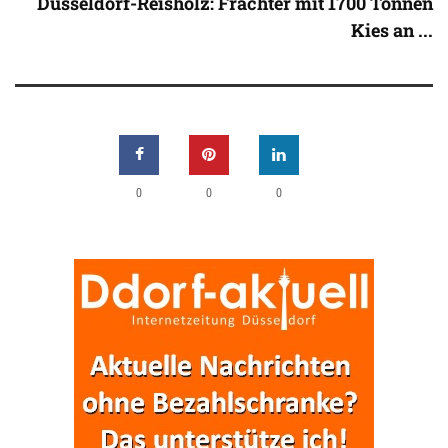
Düsseldorf-Reisholz: Frachter mit 1700 Tonnen
Kies an ...
0
0
0