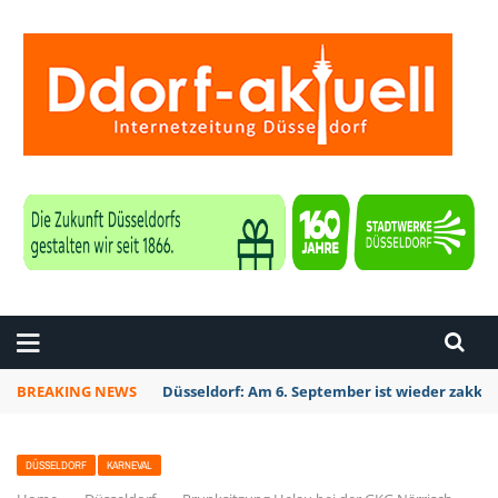
ZEITUNG DÜSSELDORF
BREAKING NEWS
Düsseldorf Kalkum: Bei Sondierungsarbeiten P
DÜSSELDORF
KARNEVAL