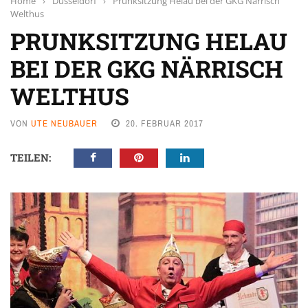
Home
›
Düsseldorf
›
Prunksitzung Helau bei der GKG Närrisch
Welthus
PRUNKSITZUNG HELAU
BEI DER GKG NÄRRISCH
WELTHUS
VON
UTE NEUBAUER
20. FEBRUAR 2017
TEILEN: