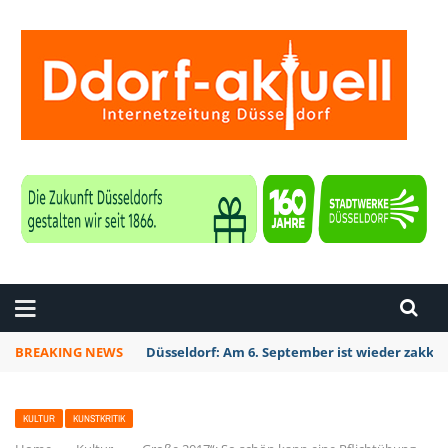
ZEITUNG DÜSSELDORF
BREAKING NEWS
Düsseldorf Kalkum: Bei Sondierungsarbeiten P
KULTUR
KUNSTKRITIK