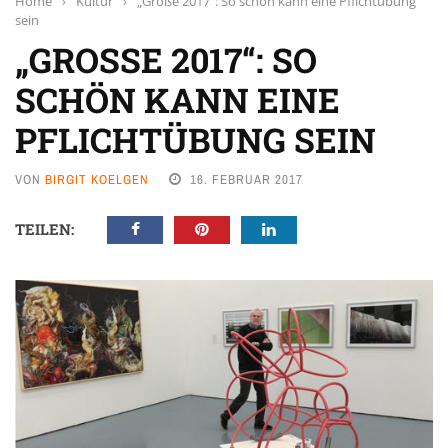
Home
›
Kultur
›
„Große 2017“: So schön kann eine Pflichtübung
sein
„GROSSE 2017“: SO S
CHÖN KANN EINE P
FLICHTÜBUNG SEIN
VON
BIRGIT KOELGEN
16. FEBRUAR 2017
TEILEN: