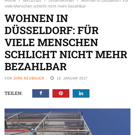
Home
›
Wirtschaft
›
Unternehmen
›
Wohnen in Düsseldorf: Für
viele Menschen schlicht nicht mehr bezahlbar
WOHNEN IN
DÜSSELDORF: FÜR
VIELE MENSCHEN
SCHLICHT NICHT MEHR
BEZAHLBAR
VON
DIRK NEUBAUER
18. JANUAR 2017
TEILEN: