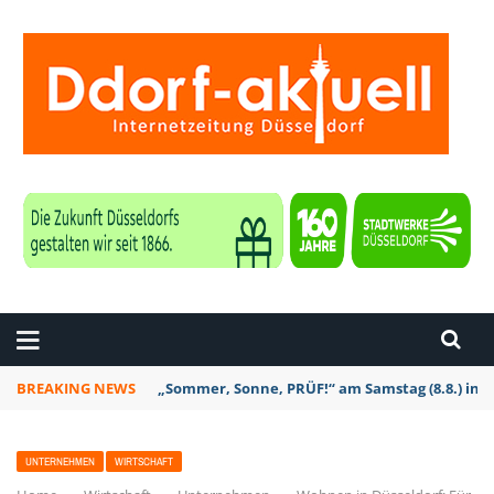
ZEITUNG DÜSSELDORF
BREAKING NEWS
„Sommer, Sonne, PRÜF!“ am Samstag (8.8.) in D
UNTERNEHMEN
WIRTSCHAFT