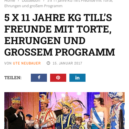
Home
›
Düsseldorf
›
5 x 11 Jahre KG Till’s Freunde mit Torte,
Ehrungen und großem Programm
5 X 11 JAHRE KG TILL’S
FREUNDE MIT TORTE,
EHRUNGEN UND
GROSSEM PROGRAMM
VON
UTE NEUBAUER
15. JANUAR 2017
TEILEN: