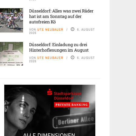
Düsseldorf: Alles was zwei Räder
hat ist am Sonntag auf der
autofreien Kö
VON
UTE NEUBAUER
6. AUGUST
2026
Düsseldorf: Einladung zu drei
Hinterhoflesungen im August
VON
UTE NEUBAUER
6. AUGUST
2026