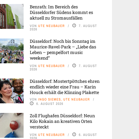
Benrath: Im Bereich des
Düsseldorfer Südens kommt es
aktuell zu Stromausfällen
VON
UTE NEUBAUER
7. AUGUST
2026
Düsseldorf: Noch bis Sonntag im
Maurice-Ravel-Park – „Liebe das
Leben – pempelfort music
weekend“
VON
UTE NEUBAUER
7. AUGUST
2026
Düsseldorf: Mostertpöttches ehren
endlich wieder eine Frau – Karin
Houck erhält die Klinzing Plakette
VON
INGO SIEMES, UTE NEUBAUER
6. AUGUST 2026
Zoll Flughafen Düsseldorf: Neun
Kilo Kokain an kreativen Orten
versteckt
VON
UTE NEUBAUER
6. AUGUST
2026