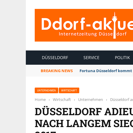
INTERNETZEITUNG DÜSSELDORF
DÜSSELDORF
SERVICE
POLITIK
BREAKING NEWS
Fortuna Düsseldorf kommt 
UNTERNEHMEN
WIRTSCHAFT
Home
›
Wirtschaft
›
Unternehmen
›
Düsseldorf a
DÜSSELDORF ADIEU:
ACH LANGEM SIEC