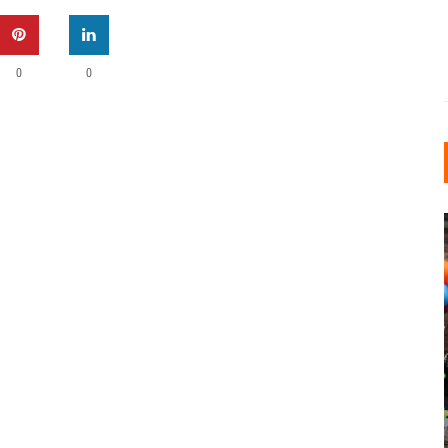
0
0
INDUSTRIELLER CHIC: WIE
KUNSTSTOFFFENSTER DEN
LOFT-STIL IN IHREM
EINFAMILIENHAUS