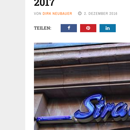
017
VON
DIRK NEUBAUER
2. DEZEMBER 2016
TEILEN: