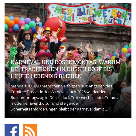
KARNEVAL UND ROSENMONTAG: WARUM
DIE TRADITIONEN IN DÜSSELDORF BIS
HEUTE LEBENDIG BLEIBEN
Mehr als 700.000 Menschen verfolgten laut Angaben des
Comitee Düsseldorfer Carneval auch 2026 wieder den
Rosenmontagszug in Düsseldorf. Trotz wechselnder Trends,
moderner Eventkultur und steigender
Sicherheitsanforderungen bleibt der Karneval damit ...