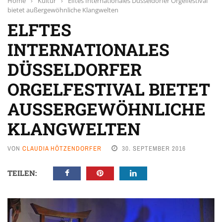
Home
›
Kultur
›
Elftes Internationales Düsseldorfer Orgelfestival
bietet außergewöhnliche Klangwelten
ELFTES
INTERNATIONALES
DÜSSELDORFER
ORGELFESTIVAL BIETET
AUSSERGEWÖHNLICHE K
LANGWELTEN
VON
CLAUDIA HÖTZENDORFER
30. SEPTEMBER 2016
TEILEN: