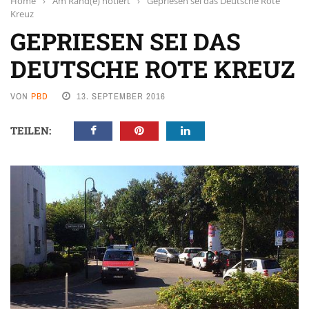
Home
›
Am Rand(e) notiert
›
Gepriesen sei das Deutsche Rote
Kreuz
GEPRIESEN SEI DAS
DEUTSCHE ROTE KREUZ
VON
PBD
13. SEPTEMBER 2016
TEILEN: