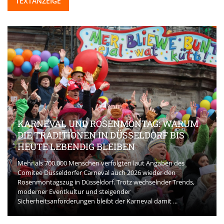
TEXTANZEIGE
KARNEVAL UND ROSENMONTAG: WARUM
DIE TRADITIONEN IN DÜSSELDORF BIS
HEUTE LEBENDIG BLEIBEN
Mehr als 700.000 Menschen verfolgten laut Angaben des
Comitee Düsseldorfer Carneval auch 2026 wieder den
Rosenmontagszug in Düsseldorf. Trotz wechselnder Trends,
moderner Eventkultur und steigender
Sicherheitsanforderungen bleibt der Karneval damit ...