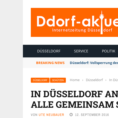
INTERNETZEITUNG DÜSSELDORF
DÜSSELDORF
SERVICE
POLITIK
BREAKING NEWS
Düsseldorf: Vollsperrung 
Home
›
Düsseldorf
›
In Dü
DÜSSELDORF
SCHÜTZEN
IN DÜSSELDORF A
ALLE GEMEINSAM
VON
UTE NEUBAUER
12. SEPTEMBER 2016