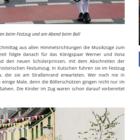
UNTERSTÜTZEN
Die Inspiration des industriellen Chics sind die
Werkshallen des Industriezeitalters. Die Basis für
diesen Stil sind große Räume, schlicht gehalten
mit rustikalen Elementen und großen
en beim Festzug und am Abend beim Ball
Fensterflächen. Wie so vieles wurde ...
achmittag aus allen Himmelsrichtungen die Musikzüge zum
zeit folgte danach für das Königspaar Werner und Ilona
 und den neuen Schülerprinzen, mit dem Abschreiten der
istorischen Festumzug. In Kutschen fuhren sie im Festzug
, die sie am Straßenrand erwarteten. Wer noch nie in
einige Male, denn die Böllerschützen gingen nicht nur im
 Salven. Die Kinder im Zug waren schon darauf vorbereitet