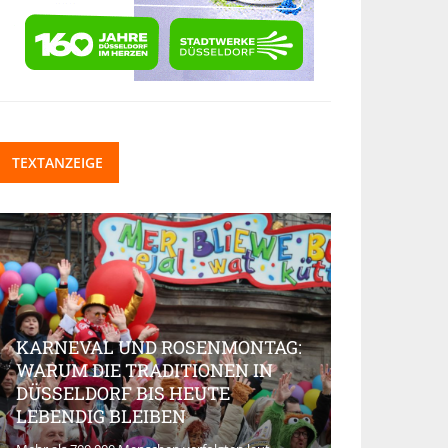
TEXTANZEIGE
KARNEVAL UND ROSENMONTAG:
WARUM DIE TRADITIONEN IN
DÜSSELDORF BIS HEUTE
BEAUTY-IN
LEBENDIG BLEIBEN
MARKT AK