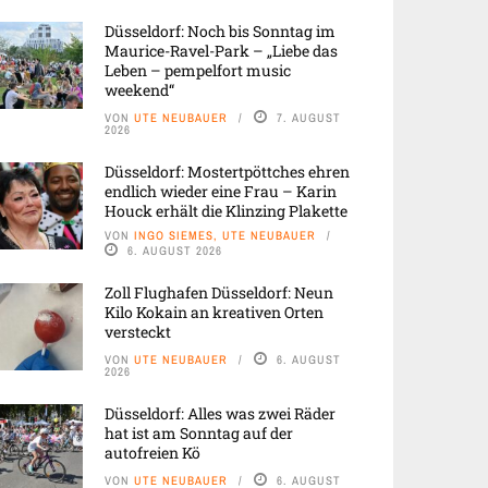
Düsseldorf: Noch bis Sonntag im
Maurice-Ravel-Park – „Liebe das
Leben – pempelfort music
weekend“
VON
UTE NEUBAUER
7. AUGUST
2026
Düsseldorf: Mostertpöttches ehren
endlich wieder eine Frau – Karin
Houck erhält die Klinzing Plakette
VON
INGO SIEMES, UTE NEUBAUER
6. AUGUST 2026
Zoll Flughafen Düsseldorf: Neun
Kilo Kokain an kreativen Orten
versteckt
VON
UTE NEUBAUER
6. AUGUST
2026
Düsseldorf: Alles was zwei Räder
hat ist am Sonntag auf der
autofreien Kö
VON
UTE NEUBAUER
6. AUGUST