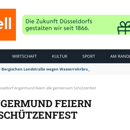
WIRTSCHAFT
KULTUR
SPORT
AM RAND(
der Bergischen Landstraße wegen Wasserrohrbruch aufgehoben
sseldorf Angermund feiern alle gemeinsam Schützenfest
NGERMUND FEIERN
 SCHÜTZENFEST