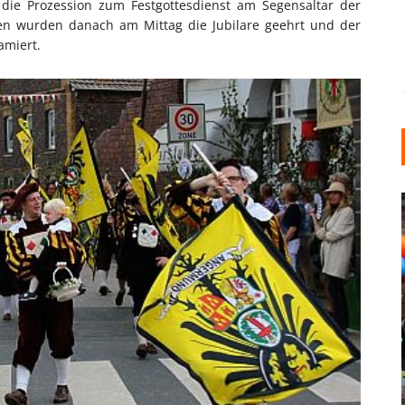
die Prozession zum Festgottesdienst am Segensaltar der
en wurden danach am Mittag die Jubilare geehrt und der
amiert.
INDUSTRIELLER CHIC: WIE
KUNSTSTOFFFENSTER DEN
LOFT-STIL IN IHREM
EINFAMILIENHAUS