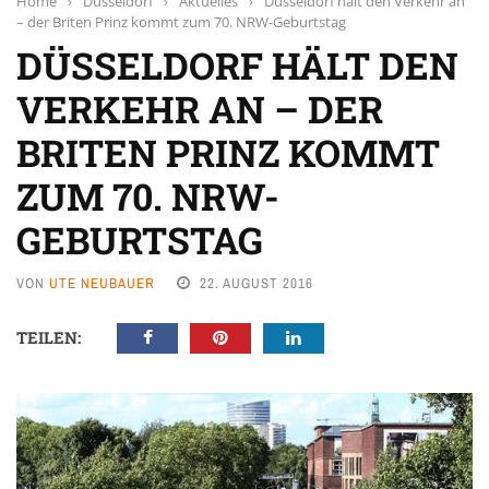
Home
›
Düsseldorf
›
Aktuelles
›
Düsseldorf hält den Verkehr an
– der Briten Prinz kommt zum 70. NRW-Geburtstag
DÜSSELDORF HÄLT DEN
VERKEHR AN – DER
BRITEN PRINZ KOMMT
ZUM 70. NRW-
GEBURTSTAG
VON
UTE NEUBAUER
22. AUGUST 2016
TEILEN: