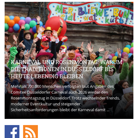
KARNEVAL UND ROSENMONTAG: WARUM
DIE TRADITIONEN IN DÜSSELDORF BIS
HEUTE LEBENDIG BLEIBEN
Mehr als 700.000 Menschen verfolgten laut Angaben des
Comitee Düsseldorfer Carneval auch 2026 wieder den
Rosenmontagszug in Düsseldorf. Trotz wechselnder Trends,
moderner Eventkultur und steigender
Sicherheitsanforderungen bleibt der Karneval damit ...