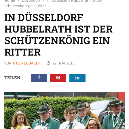
Home
›
Düsseldorf
›
In Düsseldorf Hubbelrath ist der
Schützenkönig ein Ritter
IN DÜSSELDORF
HUBBELRATH IST DER
SCHÜTZENKÖNIG EIN
RITTER
VON
UTE NEUBAUER
22. MAI 2016
TEILEN: