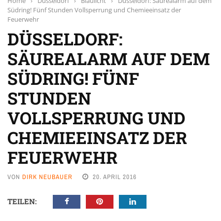
Home
›
Düsseldorf
›
Blaulicht
›
Düsseldorf: Säurealarm auf dem
Südring! Fünf Stunden Vollsperrung und Chemieeinsatz der
Feuerwehr
DÜSSELDORF:
SÄUREALARM AUF DEM
SÜDRING! FÜNF
STUNDEN
VOLLSPERRUNG UND
CHEMIEEINSATZ DER
FEUERWEHR
VON
DIRK NEUBAUER
20. APRIL 2016
TEILEN: