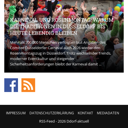
KARNEVAL UND ROSENMONTAG: WARUM
DIE TRADITIONEN IN DÜSSELDORF BIS
HEUTE LEBENDIG BLEIBEN
Mehr als 700.000 Menschen verfolgten laut Angaben des
Comitee Düsseldorfer Carneval auch 2026 wieder den
Rosenmontagszug in Düsseldorf. Trotz wechselnder Trends,
moderner Eventkultur und steigender
Sicherheitsanforderungen bleibt der Karneval damit ...
IMPRESSUM
DATENSCHUTZERKLÄRUNG
KONTAKT
MEDIADATEN
RSS-Feed
- 2026 Ddorf-aktuell