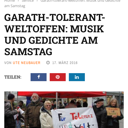
Home
›
Service
›
Garath-tolerant-weltoffen: Musik und Gedichte
am Samstag
GARATH-TOLERANT-
WELTOFFEN: MUSIK
UND GEDICHTE AM
SAMSTAG
VON
UTE NEUBAUER
17. MÄRZ 2016
TEILEN: