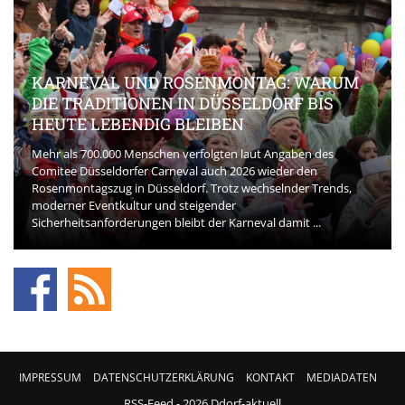
KARNEVAL UND ROSENMONTAG: WARUM
DIE TRADITIONEN IN DÜSSELDORF BIS
HEUTE LEBENDIG BLEIBEN
Mehr als 700.000 Menschen verfolgten laut Angaben des
Comitee Düsseldorfer Carneval auch 2026 wieder den
Rosenmontagszug in Düsseldorf. Trotz wechselnder Trends,
moderner Eventkultur und steigender
Sicherheitsanforderungen bleibt der Karneval damit ...
IMPRESSUM
DATENSCHUTZERKLÄRUNG
KONTAKT
MEDIADATEN
RSS-Feed
- 2026 Ddorf-aktuell