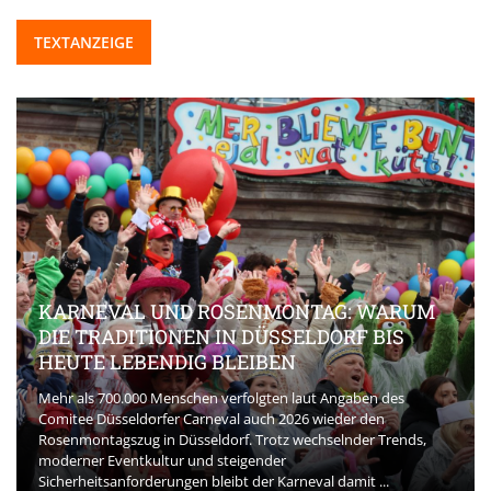
TEXTANZEIGE
KARNEVAL UND ROSENMONTAG: WARUM
DIE TRADITIONEN IN DÜSSELDORF BIS
HEUTE LEBENDIG BLEIBEN
Mehr als 700.000 Menschen verfolgten laut Angaben des
Comitee Düsseldorfer Carneval auch 2026 wieder den
Rosenmontagszug in Düsseldorf. Trotz wechselnder Trends,
moderner Eventkultur und steigender
Sicherheitsanforderungen bleibt der Karneval damit ...