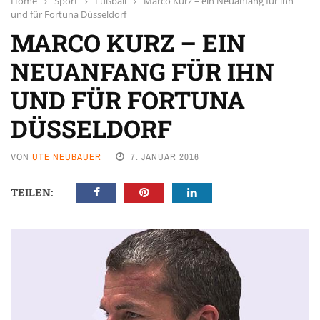
Home
›
Sport
›
Fußball
›
Marco Kurz – ein Neuanfang für ihn
und für Fortuna Düsseldorf
MARCO KURZ – EIN
NEUANFANG FÜR IHN
UND FÜR FORTUNA
DÜSSELDORF
VON
UTE NEUBAUER
7. JANUAR 2016
TEILEN: