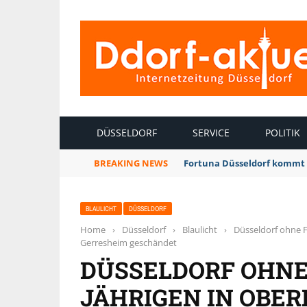
INTERNETZEITUNG DÜSSELDORF
DÜSSELDORF
SERVICE
POLITIK
BREAKING NEWS
Fortuna Düsseldorf kommt 
BLAULICHT
DÜSSELDORF
Home
›
Düsseldorf
›
Blaulicht
›
Düsseldorf ohne F
Gerresheim geschändet
DÜSSELDORF OHNE 
JÄHRIGEN IN OBER