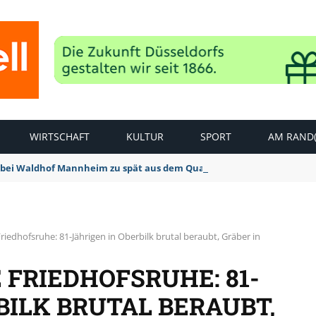
WIRTSCHAFT
KULTUR
SPORT
AM RAND(
bei Waldhof Mannheim zu spät aus dem Quark: 1:2 Niederlage
riedhofsruhe: 81-Jährigen in Oberbilk brutal beraubt, Gräber in
FRIEDHOFSRUHE: 81-
BILK BRUTAL BERAUBT,