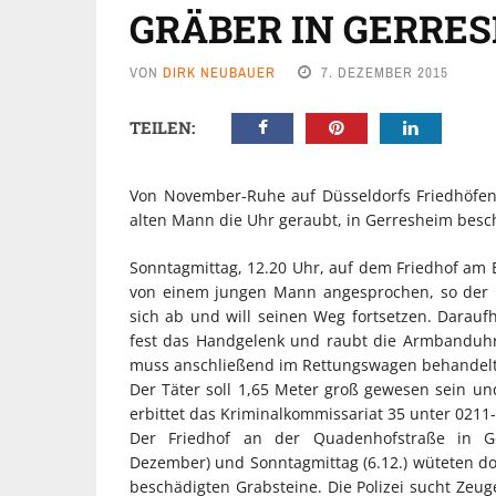
GRÄBER IN GERRE
VON
DIRK NEUBAUER
7. DEZEMBER 2015
TEILEN:
Von November-Ruhe auf Düsseldorfs Friedhöfen
alten Mann die Uhr geraubt, in Gerresheim bes
Sonntagmittag, 12.20 Uhr, auf dem Friedhof am B
von einem jungen Mann angesprochen, so der Po
sich ab und will seinen Weg fortsetzen. Darauf
fest das Handgelenk und raubt die Armbanduhr. 
muss anschließend im Rettungswagen behandel
Der Täter soll 1,65 Meter groß gewesen sein u
erbittet das Kriminalkommissariat 35 unter 0211
Der Friedhof an der Quadenhofstraße in Ge
Dezember) und Sonntagmittag (6.12.) wüteten d
beschädigten Grabsteine. Die Polizei sucht Zeug