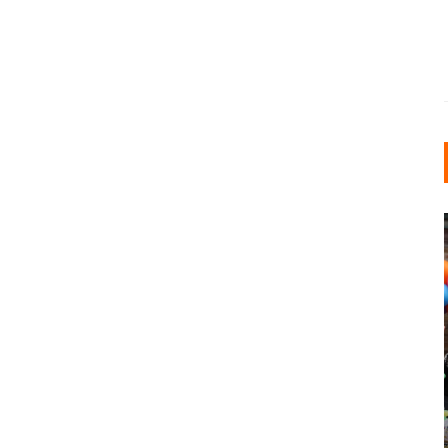
INDUSTRIELLER CHIC: WIE
KUNSTSTOFFFENSTER DEN
LOFT-STIL IN IHREM
EINFAMILIENHAUS