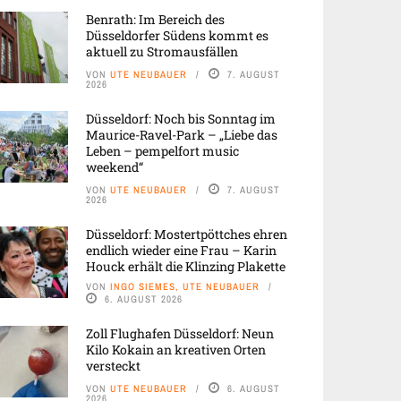
Benrath: Im Bereich des
Düsseldorfer Südens kommt es
aktuell zu Stromausfällen
VON
UTE NEUBAUER
7. AUGUST
2026
Düsseldorf: Noch bis Sonntag im
Maurice-Ravel-Park – „Liebe das
Leben – pempelfort music
weekend“
VON
UTE NEUBAUER
7. AUGUST
2026
Düsseldorf: Mostertpöttches ehren
endlich wieder eine Frau – Karin
Houck erhält die Klinzing Plakette
VON
INGO SIEMES, UTE NEUBAUER
6. AUGUST 2026
Zoll Flughafen Düsseldorf: Neun
Kilo Kokain an kreativen Orten
versteckt
VON
UTE NEUBAUER
6. AUGUST
2026