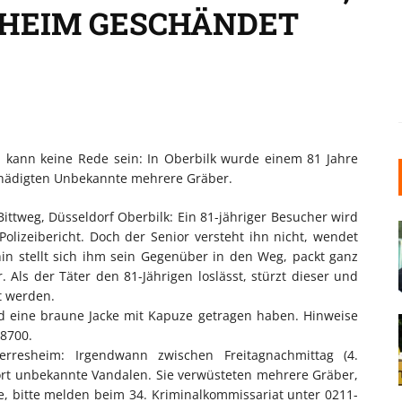
SHEIM GESCHÄNDET
 kann keine Rede sein: In Oberbilk wurde einem 81 Jahre
chädigten Unbekannte mehrere Gräber.
ittweg, Düsseldorf Oberbilk: Ein 81-jähriger Besucher wird
lizeibericht. Doch der Senior versteht ihn nicht, wendet
hin stellt sich ihm sein Gegenüber in den Weg, packt ganz
Als der Täter den 81-Jährigen loslässt, stürzt dieser und
t werden.
nd eine braune Jacke mit Kapuze getragen haben. Hinweise
-8700.
rresheim: Irgendwann zwischen Freitagnachmittag (4.
ort unbekannte Vandalen. Sie verwüsteten mehrere Gräber,
e, bitte melden beim 34. Kriminalkommissariat unter 0211-