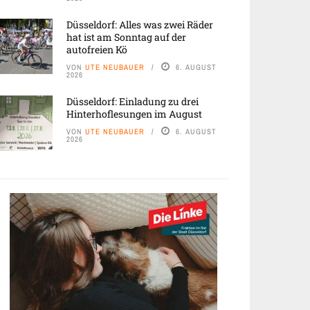
Düsseldorf: Alles was zwei Räder
hat ist am Sonntag auf der
autofreien Kö
VON
UTE NEUBAUER
6. AUGUST
2026
Düsseldorf: Einladung zu drei
Hinterhoflesungen im August
VON
UTE NEUBAUER
6. AUGUST
2026