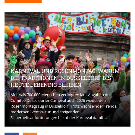
KARNEVAL UND ROSENMONTAG: WARUM
DIE TRADITIONEN IN DÜSSELDORF BIS
HEUTE LEBENDIG BLEIBEN
Mehr als 700.000 Menschen verfolgten laut Angaben des
Comitee Düsseldorfer Carneval auch 2026 wieder den
Rosenmontagszug in Düsseldorf. Trotz wechselnder Trends,
moderner Eventkultur und steigender
Sicherheitsanforderungen bleibt der Karneval damit ...