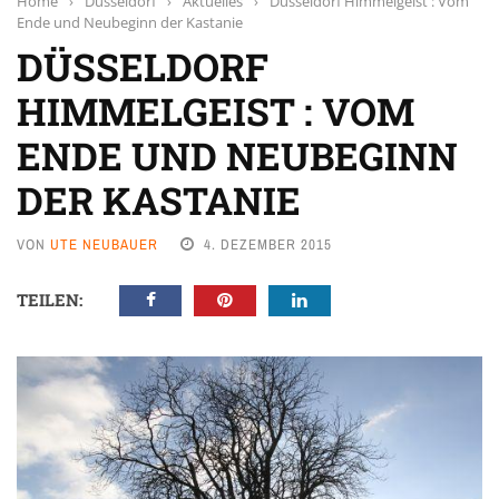
Home
›
Düsseldorf
›
Aktuelles
›
Düsseldorf Himmelgeist : Vom
Ende und Neubeginn der Kastanie
DÜSSELDORF
HIMMELGEIST : VOM
ENDE UND NEUBEGINN
DER KASTANIE
VON
UTE NEUBAUER
4. DEZEMBER 2015
TEILEN: