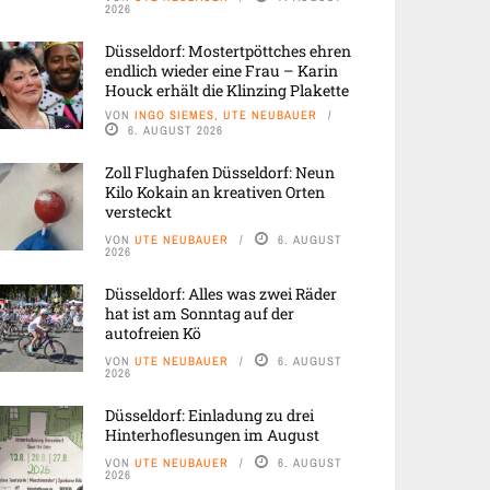
2026
Düsseldorf: Mostertpöttches ehren
endlich wieder eine Frau – Karin
Houck erhält die Klinzing Plakette
VON
INGO SIEMES, UTE NEUBAUER
6. AUGUST 2026
Zoll Flughafen Düsseldorf: Neun
Kilo Kokain an kreativen Orten
versteckt
VON
UTE NEUBAUER
6. AUGUST
2026
Düsseldorf: Alles was zwei Räder
hat ist am Sonntag auf der
autofreien Kö
VON
UTE NEUBAUER
6. AUGUST
2026
Düsseldorf: Einladung zu drei
Hinterhoflesungen im August
VON
UTE NEUBAUER
6. AUGUST
2026