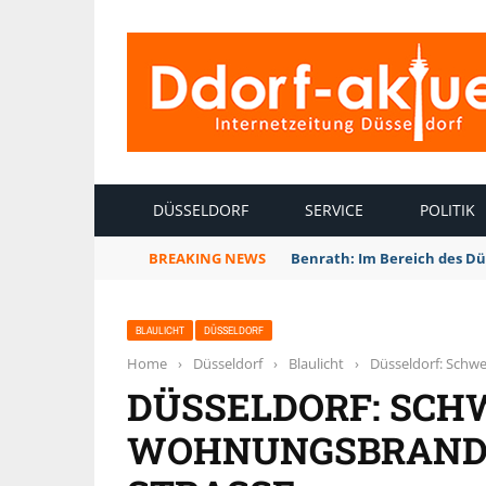
INTERNETZEITUNG DÜSSELDORF
DÜSSELDORF
SERVICE
POLITIK
BREAKING NEWS
Benrath: Im Bereich des Dü
BLAULICHT
DÜSSELDORF
Home
›
Düsseldorf
›
Blaulicht
›
Düsseldorf: Schw
DÜSSELDORF: SCH
WOHNUNGSBRAND 