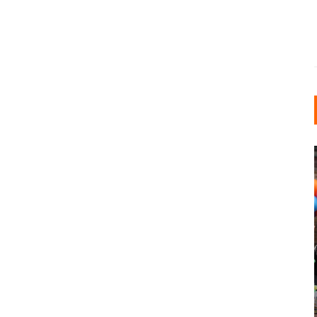
INDUSTRIELLER CHIC: WIE
KUNSTSTOFFFENSTER DEN
LOFT-STIL IN IHREM
EINFAMILIENHAUS
UNTERSTÜTZEN