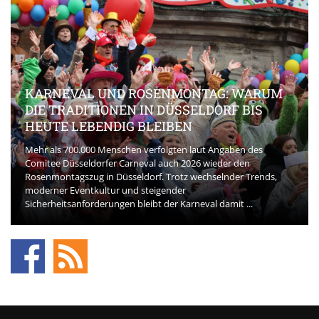
KARNEVAL UND ROSENMONTAG: WARUM
DIE TRADITIONEN IN DÜSSELDORF BIS
HEUTE LEBENDIG BLEIBEN
Mehr als 700.000 Menschen verfolgten laut Angaben des
Comitee Düsseldorfer Carneval auch 2026 wieder den
Rosenmontagszug in Düsseldorf. Trotz wechselnder Trends,
moderner Eventkultur und steigender
Sicherheitsanforderungen bleibt der Karneval damit ...