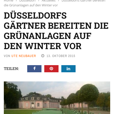
Home
›
Düsseldorf
›
Aktuelles
›
Düsseldorfs Gärtner bereiten
die Grünanlagen auf den Winter vor
DÜSSELDORFS
GÄRTNER BEREITEN DIE
GRÜNANLAGEN AUF
DEN WINTER VOR
VON
UTE NEUBAUER
13. OKTOBER 2015
TEILEN: