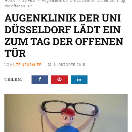
Home
›
Service
›
Augenklinik der Uni Düsseldorf lädt ein zum Tag
der offenen Tür
AUGENKLINIK DER UNI
DÜSSELDORF LÄDT EIN
ZUM TAG DER OFFENEN
TÜR
VON
UTE NEUBAUER
6. OKTOBER 2015
TEILEN: