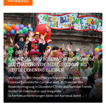
TEXTANZEIGE
KARNEVAL UND ROSENMONTAG: WARUM
DIE TRADITIONEN IN DÜSSELDORF BIS
HEUTE LEBENDIG BLEIBEN
Mehr als 700.000 Menschen verfolgten laut Angaben des
Comitee Düsseldorfer Carneval auch 2026 wieder den
Rosenmontagszug in Düsseldorf. Trotz wechselnder Trends,
moderner Eventkultur und steigender
Sicherheitsanforderungen bleibt der Karneval damit ...