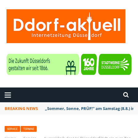
ZEITUNG DÜSSELDORF
BREAKING NEWS
„Sommer, Sonne, PRÜF!“ am Samstag (8.8.) in 
SERVICE
TERMINE