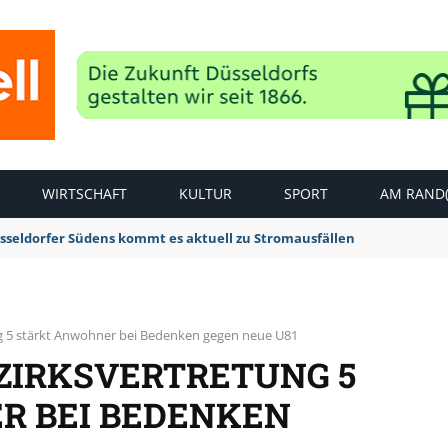
WIRTSCHAFT
KULTUR
SPORT
AM RAND(
sseldorfer Südens kommt es aktuell zu Stromausfällen
ng 5 stärkt Anwohner bei Bedenken gegen neue U81
ZIRKSVERTRETUNG 5
R BEI BEDENKEN