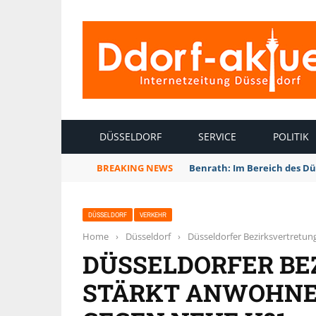
INTERNETZEITUNG DÜSSELDORF
DÜSSELDORF
SERVICE
POLITIK
BREAKING NEWS
Benrath: Im Bereich des Dü
DÜSSELDORF
VERKEHR
Home
›
Düsseldorf
›
Düsseldorfer Bezirksvertretu
DÜSSELDORFER BE
STÄRKT ANWOHNE