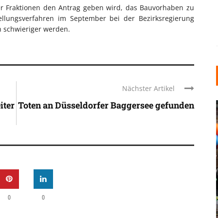
er Fraktionen den Antrag geben wird, das Bauvorhaben zu
tellungsverfahren im September bei der Bezirksregierung
ch schwieriger werden.
Nächster Artikel
iter
Toten an Düsseldorfer Baggersee gefunden
INDUSTRIELLER CHIC: WIE
KUNSTSTOFFFENSTER DEN
LOFT-STIL IN IHREM
0
0
EINFAMILIENHAUS
UNTERSTÜTZEN