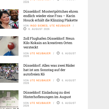
2026
Düsseldorf: Mostertpöttches ehren
endlich wieder eine Frau – Karin
Houck erhält die Klinzing Plakette
VON
INGO SIEMES, UTE NEUBAUER
6. AUGUST 2026
Zoll Flughafen Düsseldorf: Neun
Kilo Kokain an kreativen Orten
versteckt
VON
UTE NEUBAUER
6. AUGUST
2026
Düsseldorf: Alles was zwei Räder
hat ist am Sonntag auf der
autofreien Kö
VON
UTE NEUBAUER
6. AUGUST
2026
Düsseldorf: Einladung zu drei
Hinterhoflesungen im August
VON
UTE NEUBAUER
6. AUGUST
2026